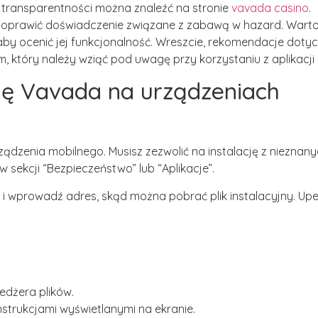
 transparentności można znaleźć na stronie
vavada casino
.
poprawić doświadczenie związane z zabawą w hazard. Warto
aby ocenić jej funkcjonalność. Wreszcie, rekomendacje doty
który należy wziąć pod uwagę przy korzystaniu z aplikacji d
cję Vavada na urządzeniach
ądzenia mobilnego. Musisz zezwolić na instalację z nieznan
 sekcji “Bezpieczeństwo” lub “Aplikacje”.
i wprowadź adres, skąd można pobrać plik instalacyjny. Upew
edżera plików.
nstrukcjami wyświetlanymi na ekranie.