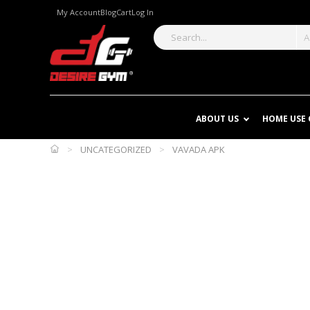
My Account
Blog
Cart
Log In
A
ABOUT US
HOME USE
>
UNCATEGORIZED
>
VAVADA APK