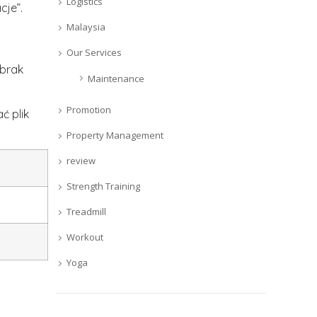
Logistics
cje”.
Malaysia
Our Services
 brak
Maintenance
Promotion
ć plik
Property Management
review
Strength Training
Treadmill
Workout
Yoga