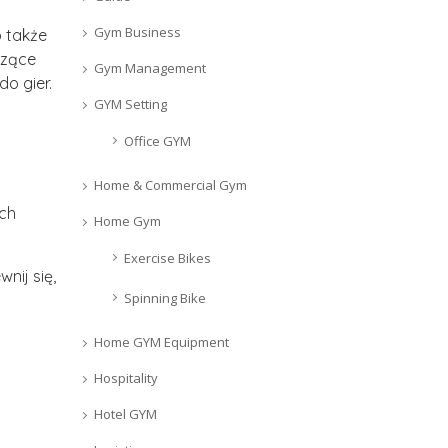
Gym Business
 także
czące
Gym Management
o gier.
GYM Setting
Office GYM
Home & Commercial Gym
ych
Home Gym
Exercise Bikes
nij się,
Spinning Bike
Home GYM Equipment
Hospitality
Hotel GYM