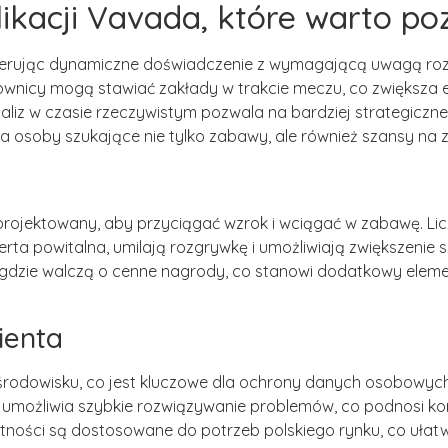
likacji Vavada, które warto po
oferując dynamiczne doświadczenie z wymagającą uwagą ro
wnicy mogą stawiać zakłady w trakcie meczu, co zwiększa
aliz w czasie rzeczywistym pozwala na bardziej strategiczne
a osoby szukające nie tylko zabawy, ale również szansy na z
aprojektowany, aby przyciągać wzrok i wciągać w zabawę. Li
erta powitalna, umilają rozgrywkę i umożliwiają zwiększenie 
 gdzie walczą o cenne nagrody, co stanowi dodatkowy elem
ienta
środowisku, co jest kluczowe dla ochrony danych osobowyc
umożliwia szybkie rozwiązywanie problemów, co podnosi ko
tności są dostosowane do potrzeb polskiego rynku, co ułat