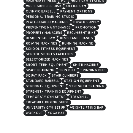
MALAYSIA FITNESS
MC
MULTI GYM STATION
MULTI-SUPPLIER RISK
OFFICE GYM
OLYMPIC BARBELL
PAYMENT OPTIONS
PERSONAL TRAINING STUDIO
PLATE-LOADED MACHINES
POWER SUPPLY
PREVENTIVE MAINTENANCE
PROMOTION
PROPERTY MANAGERS
RECUMBENT BIKE
RESIDENTIAL GYM
RESISTANCE BANDS
ROWING MACHINES
RUNNING MACHINE
SCHOOL FITNESS EQUIPMENT
SCHOOL SPORTS FACILITIES
SELECTORIZED MACHINES
SHORT-TERM EQUIPMENT
SMITH MACHINE
SPACE PLANNING
SPIN BIKE
SPINNING BIKE
SQUAT RACK
STAIR CLIMBERS
STANDARD BARBELL
STATION EQUIPMENT
STRENGTH EQUIPMENT
STRENGTH TRAINING
STRENGTH TRAINING EQUIPMENT
TEMPORARY GYM SETUP
TREADMILL
TREADMILL BUYING GUIDE
UNIVERSITY GYM SETUP
WEIGHTLIFTING BAR
WORKOUT
YOGA MAT