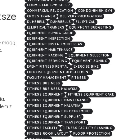
COMMERCIAL GYM SETUP
COMMERCIAL RELOCATION
CONDOMINIUM GYM
tsze
CROSS TRAINER
DELIVERY PREPARATION
DUMBBELL
DUMBBELLS
ELLIPTICAL
ELLIPTICAL TRAINERS
EQUIPMENT BUDGETING
EQUIPMENT BUYING GUIDE
EQUIPMENT INSPECTION
je mogą
EQUIPMENT INSTALLMENT PLAN
.
EQUIPMENT MAINTENANCE
EQUIPMENT PACKING
EQUIPMENT SELECTION
EQUIPMENT SERVICING
EQUIPMENT ZONING
EVENT FITNESS RENTAL
EXERCISE BIKE
EXERCISE EQUIPMENT REPLACEMENT
FACILITY MANAGEMENT
FITNESS
FITNESS BUSINESS
FITNESS BUSINESS MALAYSIA
FITNESS EQUIPMENT
FITNESS EQUIPMENT CARE
ia.
FITNESS EQUIPMENT MAINTENANCE
blem z
FITNESS EQUIPMENT MALAYSIA
FITNESS EQUIPMENT PROCUREMENT
FITNESS EQUIPMENT SUPPLIER
FITNESS EQUIPMENT TRANSPORT
FITNESS FACILITY
FITNESS FACILITY PLANNING
FITNESS ROOM LAYOUT
FLOOR PROTECTION